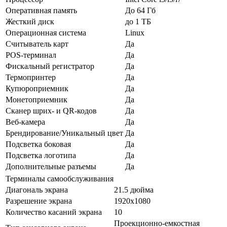
Оперативная память
До 64 Гб
Жесткий диск
до 1 ТБ
Операционная система
Linux
Считыватель карт
Да
POS-терминал
Да
Фискальный регистратор
Да
Термопринтер
Да
Купюроприемник
Да
Монетоприемник
Да
Сканер шрих- и QR-кодов
Да
Веб-камера
Да
Брендирование/Уникальный цвет
Да
Подсветка боковая
Да
Подсветка логотипа
Да
Дополнительные разъемы
Да
Терминалы самообслуживания
Диагональ экрана
21.5 дюйма
Разрешение экрана
1920x1080
Количество касаний экрана
10
Проекционно-емкостная