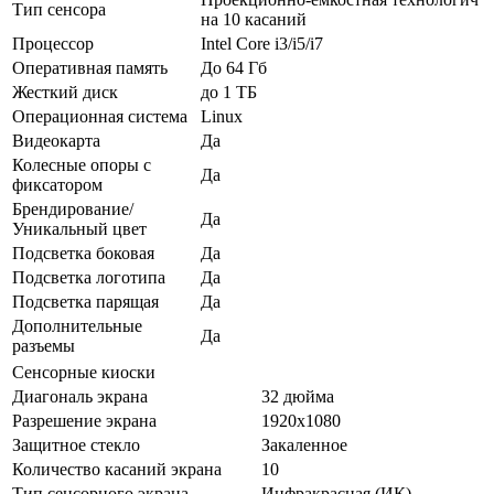
Тип сенсора
на 10 касаний
Процессор
Intel Core i3/i5/i7
Оперативная память
До 64 Гб
Жесткий диск
до 1 ТБ
Операционная система
Linux
Видеокарта
Да
Колесные опоры с
Да
фиксатором
Брендирование/
Да
Уникальный цвет
Подсветка боковая
Да
Подсветка логотипа
Да
Подсветка парящая
Да
Дополнительные
Да
разъемы
Сенсорные киоски
Диагональ экрана
32 дюйма
Разрешение экрана
1920x1080
Защитное стекло
Закаленное
Количество касаний экрана
10
Тип сенсорного экрана
Инфракрасная (ИК)