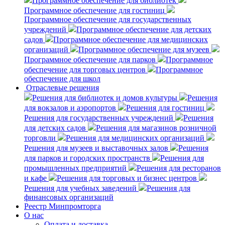
Программное обеспечение для библиотек
Программное обеспечение для гостиниц
Программное обеспечение для государственных
учреждений
Программное обеспечение для детских
садов
Программное обеспечение для медицинских
организаций
Программное обеспечение для музеев
Программное обеспечение для парков
Программное
обеспечение для торговых центров
Программное
обеспечение для школ
Отраслевые решения
Решения для библиотек и домов культуры
Решения
для вокзалов и аэропортов
Решения для гостиниц
Решения для государственных учреждений
Решения
для детских садов
Решения для магазинов розничной
торговли
Решения для медицинских организаций
Решения для музеев и выставочных залов
Решения
для парков и городских пространств
Решения для
промышленных предприятий
Решения для ресторанов
и кафе
Решения для торговых и бизнес центров
Решения для учебных заведений
Решения для
финансовых организаций
Реестр Минпромторга
О нас
Оплата и доставка