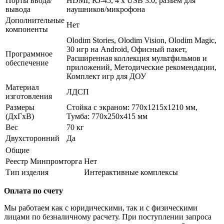
Порты ввода/
HDMI, RJ-45, 4 x USB 3.0, разъем для
вывода
наушников/микрофона
Дополнительные
Нет
компоненты
Olodim Stories, Olodim Vision, Olodim Magic,
30 игр на Android, Офисный пакет,
Программное
Расширенная коллекция мультфильмов и
обеспечение
приложений, Методические рекомендации,
Комплект игр для ДОУ
Материал
ЛДСП
изготовления
Размеры
Стойка с экраном: 770х1215х1210 мм,
(ДxГxВ)
Тумба: 770х250х415 мм
Вес
70 кг
Двухсторонний
Да
Общие
Реестр Минпромторга
Нет
Тип изделия
Интерактивные комплексы
Оплата по счету
Мы работаем как с юридическими, так и с физическими
лицами по безналичному расчету. При поступлении запроса